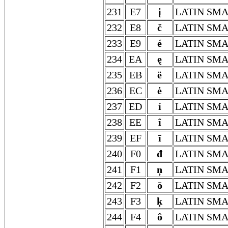
231
E7
į
LATIN SMA
232
E8
č
LATIN SMA
233
E9
é
LATIN SMA
234
EA
ę
LATIN SMA
235
EB
ë
LATIN SMA
236
EC
ė
LATIN SMA
237
ED
í
LATIN SMA
238
EE
î
LATIN SMA
239
EF
ī
LATIN SMA
240
F0
đ
LATIN SMA
241
F1
ņ
LATIN SMA
242
F2
ō
LATIN SM
243
F3
ķ
LATIN SMA
244
F4
ô
LATIN SMA