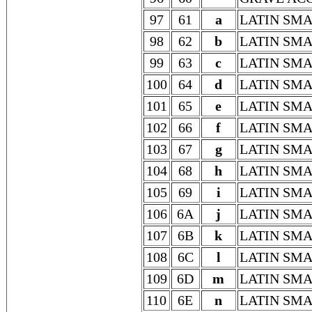
97
61
a
LATIN SMA
98
62
b
LATIN SMA
99
63
c
LATIN SMA
100
64
d
LATIN SMA
101
65
e
LATIN SMA
102
66
f
LATIN SMA
103
67
g
LATIN SMA
104
68
h
LATIN SMA
105
69
i
LATIN SMA
106
6A
j
LATIN SMA
107
6B
k
LATIN SMA
108
6C
l
LATIN SMA
109
6D
m
LATIN SMA
110
6E
n
LATIN SMA