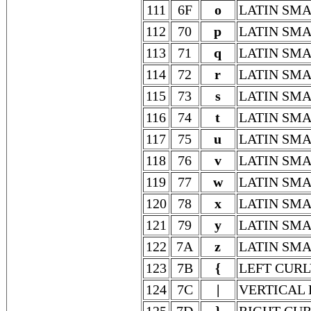
111
6F
o
LATIN SMA
112
70
p
LATIN SMA
113
71
q
LATIN SMA
114
72
r
LATIN SMA
115
73
s
LATIN SMA
116
74
t
LATIN SMA
117
75
u
LATIN SMA
118
76
v
LATIN SMA
119
77
w
LATIN SMA
120
78
x
LATIN SMA
121
79
y
LATIN SMA
122
7A
z
LATIN SMA
123
7B
{
LEFT CUR
124
7C
|
VERTICAL 