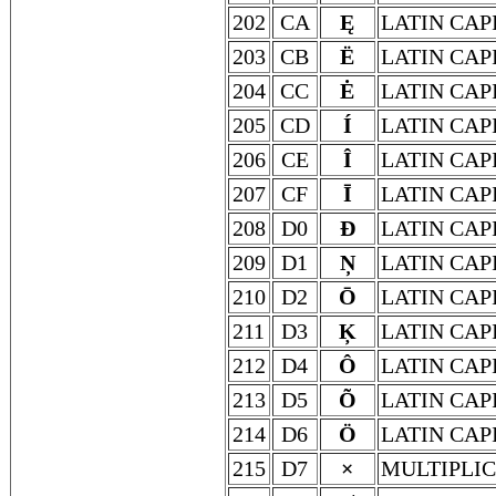
202
CA
Ę
LATIN CAP
203
CB
Ë
LATIN CAP
204
CC
Ė
LATIN CAP
205
CD
Í
LATIN CAP
206
CE
Î
LATIN CAP
207
CF
Ī
LATIN CAP
208
D0
Đ
LATIN CAP
209
D1
Ņ
LATIN CAP
210
D2
Ō
LATIN CAP
211
D3
Ķ
LATIN CAP
212
D4
Ô
LATIN CAP
213
D5
Õ
LATIN CAP
214
D6
Ö
LATIN CAP
215
D7
×
MULTIPLIC