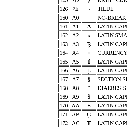
125
7D
}
RIGHT CU
126
7E
~
TILDE
160
A0
NO-BREAK
161
A1
Ą
LATIN CAP
162
A2
ĸ
LATIN SMA
163
A3
Ŗ
LATIN CAP
164
A4
¤
CURRENCY
165
A5
Ĩ
LATIN CAP
166
A6
Ļ
LATIN CAP
167
A7
§
SECTION S
168
A8
¨
DIAERESIS
169
A9
Š
LATIN CAP
170
AA
Ē
LATIN CAP
171
AB
Ģ
LATIN CAP
172
AC
Ŧ
LATIN CAP