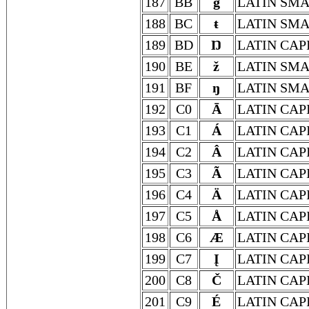
187
BB
ģ
LATIN SMA
188
BC
ŧ
LATIN SMA
189
BD
Ŋ
LATIN CAP
190
BE
ž
LATIN SMA
191
BF
ŋ
LATIN SMA
192
C0
Ā
LATIN CAP
193
C1
Á
LATIN CAP
194
C2
Â
LATIN CAP
195
C3
Ã
LATIN CAP
196
C4
Ä
LATIN CAP
197
C5
Å
LATIN CAP
198
C6
Æ
LATIN CAP
199
C7
Į
LATIN CAP
200
C8
Č
LATIN CAP
201
C9
É
LATIN CAP