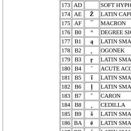
173
AD
SOFT HYP
174
AE
Ž
LATIN CAP
175
AF
¯
MACRON
176
B0
°
DEGREE S
177
B1
ą
LATIN SMA
178
B2
˛
OGONEK
179
B3
ŗ
LATIN SMA
180
B4
´
ACUTE AC
181
B5
ĩ
LATIN SMA
182
B6
ļ
LATIN SMA
183
B7
ˇ
CARON
184
B8
¸
CEDILLA
185
B9
š
LATIN SMA
186
BA
ē
LATIN SMA