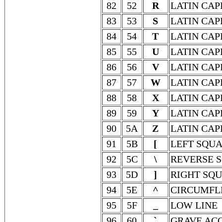
82
52
R
LATIN CAP
83
53
S
LATIN CAP
84
54
T
LATIN CAP
85
55
U
LATIN CAP
86
56
V
LATIN CAP
87
57
W
LATIN CAP
88
58
X
LATIN CAP
89
59
Y
LATIN CAP
90
5A
Z
LATIN CAP
91
5B
[
LEFT SQU
92
5C
\
REVERSE 
93
5D
]
RIGHT SQ
94
5E
^
CIRCUMFL
95
5F
_
LOW LINE
96
60
`
GRAVE AC