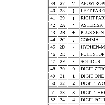
39
27
\'
APOSTROP
40
28
(
LEFT PARE
41
29
)
RIGHT PAR
42
2A
*
ASTERISK
43
2B
+
PLUS SIGN
44
2C
,
COMMA
45
2D
-
HYPHEN-M
46
2E
.
FULL STOP
47
2F
/
SOLIDUS
48
30
0
DIGIT ZER
49
31
1
DIGIT ONE
50
32
2
DIGIT TWO
51
33
3
DIGIT THR
52
34
4
DIGIT FOU