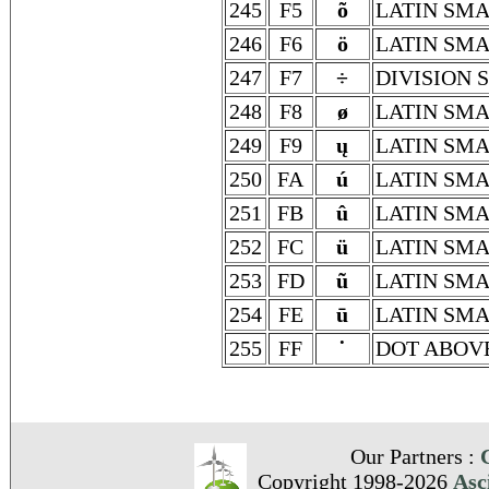
245
F5
õ
LATIN SMA
246
F6
ö
LATIN SMA
247
F7
÷
DIVISION 
248
F8
ø
LATIN SMA
249
F9
ų
LATIN SMA
250
FA
ú
LATIN SMA
251
FB
û
LATIN SMA
252
FC
ü
LATIN SMA
253
FD
ũ
LATIN SMA
254
FE
ū
LATIN SM
255
FF
˙
DOT ABOV
Our Partners :
Copyright 1998-2026
Asc