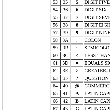
53
35
5
DIGIT FIVE
54
36
6
DIGIT SIX
55
37
7
DIGIT SEV
56
38
8
DIGIT EIG
57
39
9
DIGIT NIN
58
3A
:
COLON
59
3B
;
SEMICOLO
60
3C
<
LESS-THAN
61
3D
=
EQUALS S
62
3E
>
GREATER-
63
3F
?
QUESTION
64
40
@
COMMERCI
65
41
A
LATIN CAP
66
42
B
LATIN CAP
67
43
C
LATIN CAP