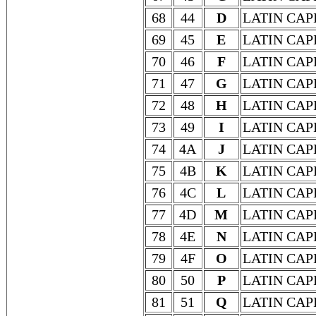
68
44
D
LATIN CAP
69
45
E
LATIN CAP
70
46
F
LATIN CAP
71
47
G
LATIN CAP
72
48
H
LATIN CAP
73
49
I
LATIN CAP
74
4A
J
LATIN CAP
75
4B
K
LATIN CAP
76
4C
L
LATIN CAP
77
4D
M
LATIN CAP
78
4E
N
LATIN CAP
79
4F
O
LATIN CAP
80
50
P
LATIN CAP
81
51
Q
LATIN CAP