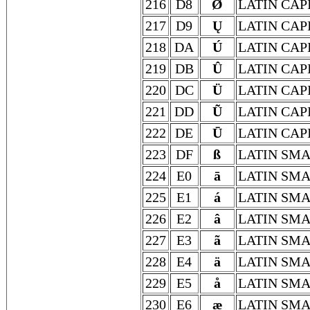
216
D8
Ø
LATIN CAP
217
D9
Ų
LATIN CAP
218
DA
Ú
LATIN CAP
219
DB
Û
LATIN CAP
220
DC
Ü
LATIN CAP
221
DD
Ũ
LATIN CAP
222
DE
Ū
LATIN CAP
223
DF
ß
LATIN SMA
224
E0
ā
LATIN SMA
225
E1
á
LATIN SMA
226
E2
â
LATIN SMA
227
E3
ã
LATIN SMA
228
E4
ä
LATIN SMA
229
E5
å
LATIN SMA
230
E6
æ
LATIN SMA