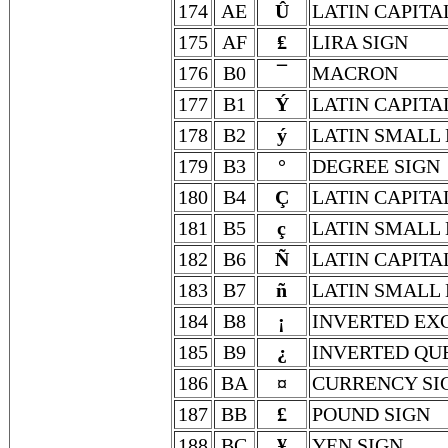
174
AE
Û
LATIN CAPITA
175
AF
₤
LIRA SIGN
176
B0
¯
MACRON
177
B1
Ý
LATIN CAPITA
178
B2
ý
LATIN SMALL 
179
B3
°
DEGREE SIGN
180
B4
Ç
LATIN CAPITA
181
B5
ç
LATIN SMALL 
182
B6
Ñ
LATIN CAPITA
183
B7
ñ
LATIN SMALL 
184
B8
¡
INVERTED EX
185
B9
¿
INVERTED QU
186
BA
¤
CURRENCY SI
187
BB
£
POUND SIGN
188
BC
¥
YEN SIGN