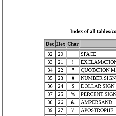
Index of all tables/
Dec
Hex
Char
32
20
SPACE
33
21
!
EXCLAMATIO
34
22
"
QUOTATION 
35
23
#
NUMBER SIGN
36
24
$
DOLLAR SIGN
37
25
%
PERCENT SIG
38
26
&
AMPERSAND
39
27
\'
APOSTROPHE