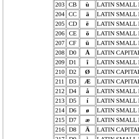
203
CB
ù
LATIN SMALL 
204
CC
ä
LATIN SMALL 
205
CD
ë
LATIN SMALL 
206
CE
ö
LATIN SMALL 
207
CF
ü
LATIN SMALL 
208
D0
Å
LATIN CAPITA
209
D1
î
LATIN SMALL 
210
D2
Ø
LATIN CAPITA
211
D3
Æ
LATIN CAPITA
212
D4
å
LATIN SMALL 
213
D5
í
LATIN SMALL 
214
D6
ø
LATIN SMALL 
215
D7
æ
LATIN SMALL 
216
D8
Ä
LATIN CAPITA