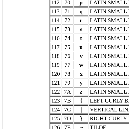
112
70
p
LATIN SMALL 
113
71
q
LATIN SMALL 
114
72
r
LATIN SMALL 
115
73
s
LATIN SMALL 
116
74
t
LATIN SMALL 
117
75
u
LATIN SMALL 
118
76
v
LATIN SMALL 
119
77
w
LATIN SMALL
120
78
x
LATIN SMALL 
121
79
y
LATIN SMALL 
122
7A
z
LATIN SMALL 
123
7B
{
LEFT CURLY 
124
7C
|
VERTICAL LIN
125
7D
}
RIGHT CURLY
126
7E
~
TILDE