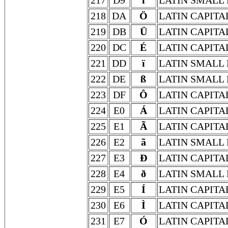
217
D9
ì
LATIN SMALL 
218
DA
Ö
LATIN CAPITA
219
DB
Ü
LATIN CAPITA
220
DC
É
LATIN CAPITA
221
DD
ï
LATIN SMALL 
222
DE
ß
LATIN SMALL 
223
DF
Ô
LATIN CAPITA
224
E0
Á
LATIN CAPITA
225
E1
Ã
LATIN CAPITA
226
E2
ã
LATIN SMALL 
227
E3
Ð
LATIN CAPITA
228
E4
ð
LATIN SMALL 
229
E5
Í
LATIN CAPITA
230
E6
Ì
LATIN CAPITA
231
E7
Ó
LATIN CAPITA