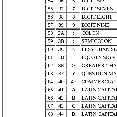
54
36
6
DIGIT SIX
55
37
7
DIGIT SEVEN
56
38
8
DIGIT EIGHT
57
39
9
DIGIT NINE
58
3A
:
COLON
59
3B
;
SEMICOLON
60
3C
<
LESS-THAN SI
61
3D
=
EQUALS SIGN
62
3E
>
GREATER-THA
63
3F
?
QUESTION M
64
40
@
COMMERCIAL 
65
41
A
LATIN CAPITA
66
42
B
LATIN CAPITA
67
43
C
LATIN CAPITA
68
44
D
LATIN CAPITA