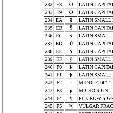
232
E8
Ò
LATIN CAPITA
233
E9
Õ
LATIN CAPITA
234
EA
õ
LATIN SMALL 
235
EB
Š
LATIN CAPITA
236
EC
š
LATIN SMALL 
237
ED
Ú
LATIN CAPITA
238
EE
Ÿ
LATIN CAPITA
239
EF
ÿ
LATIN SMALL 
240
F0
Þ
LATIN CAPITA
241
F1
þ
LATIN SMALL
242
F2
·
MIDDLE DOT
243
F3
µ
MICRO SIGN
244
F4
¶
PILCROW SIG
245
F5
¾
VULGAR FRAC