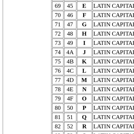
69
45
E
LATIN CAPITA
70
46
F
LATIN CAPITA
71
47
G
LATIN CAPITA
72
48
H
LATIN CAPITA
73
49
I
LATIN CAPITA
74
4A
J
LATIN CAPITA
75
4B
K
LATIN CAPITA
76
4C
L
LATIN CAPITA
77
4D
M
LATIN CAPITA
78
4E
N
LATIN CAPITA
79
4F
O
LATIN CAPITA
80
50
P
LATIN CAPITA
81
51
Q
LATIN CAPITA
82
52
R
LATIN CAPITA