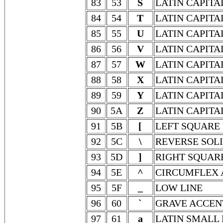
83
53
S
LATIN CAPITA
84
54
T
LATIN CAPITA
85
55
U
LATIN CAPITA
86
56
V
LATIN CAPITA
87
57
W
LATIN CAPITA
88
58
X
LATIN CAPITA
89
59
Y
LATIN CAPITA
90
5A
Z
LATIN CAPITA
91
5B
[
LEFT SQUARE
92
5C
\
REVERSE SOL
93
5D
]
RIGHT SQUAR
94
5E
^
CIRCUMFLEX 
95
5F
_
LOW LINE
96
60
`
GRAVE ACCEN
97
61
a
LATIN SMALL 