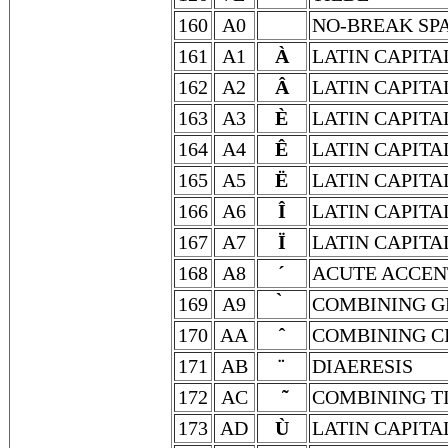
160
A0
NO-BREAK SP
161
A1
À
LATIN CAPITA
162
A2
Â
LATIN CAPITA
163
A3
È
LATIN CAPITA
164
A4
Ê
LATIN CAPITA
165
A5
Ë
LATIN CAPITA
166
A6
Î
LATIN CAPITA
167
A7
Ï
LATIN CAPITA
168
A8
´
ACUTE ACCEN
169
A9
COMBINING G
170
AA
COMBINING C
171
AB
¨
DIAERESIS
172
AC
COMBINING T
173
AD
Ù
LATIN CAPITA