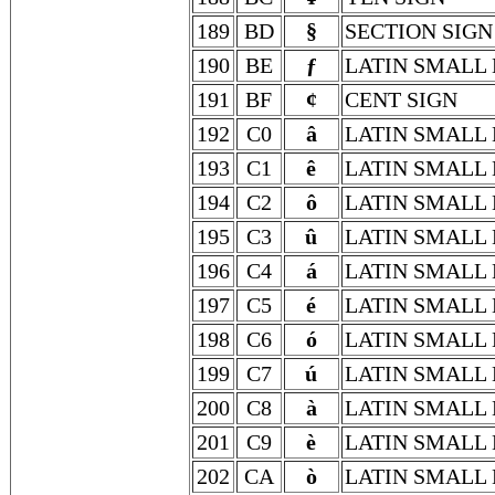
189
BD
§
SECTION SIGN
190
BE
ƒ
LATIN SMALL 
191
BF
¢
CENT SIGN
192
C0
â
LATIN SMALL
193
C1
ê
LATIN SMALL
194
C2
ô
LATIN SMALL
195
C3
û
LATIN SMALL
196
C4
á
LATIN SMALL 
197
C5
é
LATIN SMALL 
198
C6
ó
LATIN SMALL 
199
C7
ú
LATIN SMALL 
200
C8
à
LATIN SMALL 
201
C9
è
LATIN SMALL 
202
CA
ò
LATIN SMALL 