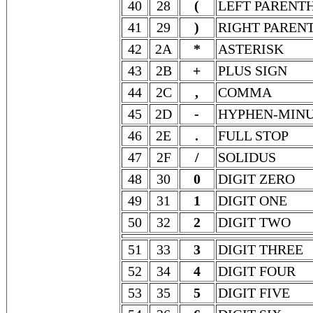
40
28
(
LEFT PARENTH
41
29
)
RIGHT PAREN
42
2A
*
ASTERISK
43
2B
+
PLUS SIGN
44
2C
,
COMMA
45
2D
-
HYPHEN-MIN
46
2E
.
FULL STOP
47
2F
/
SOLIDUS
48
30
0
DIGIT ZERO
49
31
1
DIGIT ONE
50
32
2
DIGIT TWO
51
33
3
DIGIT THREE
52
34
4
DIGIT FOUR
53
35
5
DIGIT FIVE