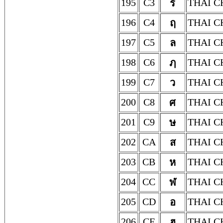
195
C3
THAI C
ร
196
C4
THAI C
ฤ
197
C5
THAI C
ล
198
C6
THAI C
ฦ
199
C7
THAI 
ว
200
C8
THAI C
ศ
201
C9
THAI C
ษ
202
CA
THAI C
ส
203
CB
THAI C
ห
204
CC
THAI C
ฬ
205
CD
THAI C
อ
206
CE
THAI 
ฮ