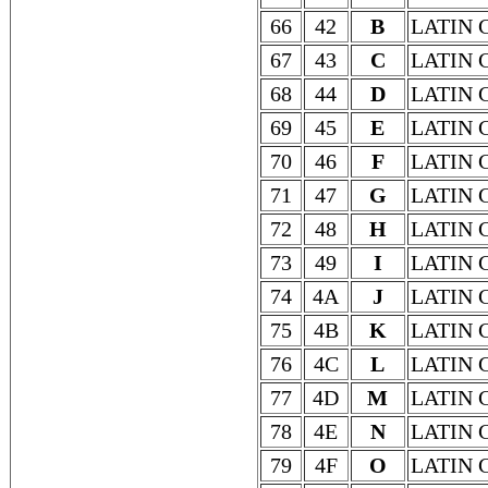
66
42
B
LATIN 
67
43
C
LATIN 
68
44
D
LATIN 
69
45
E
LATIN 
70
46
F
LATIN 
71
47
G
LATIN 
72
48
H
LATIN 
73
49
I
LATIN 
74
4A
J
LATIN 
75
4B
K
LATIN 
76
4C
L
LATIN 
77
4D
M
LATIN 
78
4E
N
LATIN 
79
4F
O
LATIN 