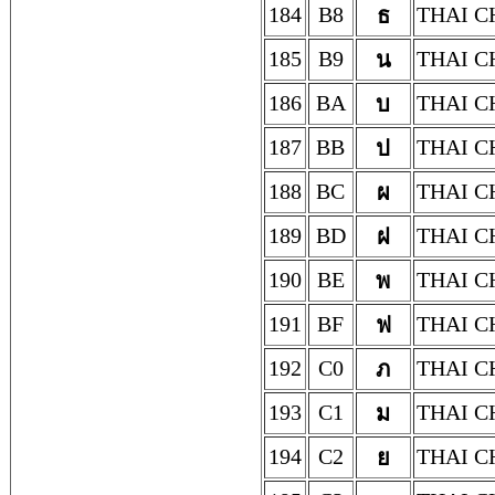
184
B8
THAI 
ธ
185
B9
THAI C
น
186
BA
THAI C
บ
187
BB
THAI C
ป
188
BC
THAI C
ผ
189
BD
THAI C
ฝ
190
BE
THAI C
พ
191
BF
THAI C
ฟ
192
C0
THAI 
ภ
193
C1
THAI 
ม
194
C2
THAI C
ย