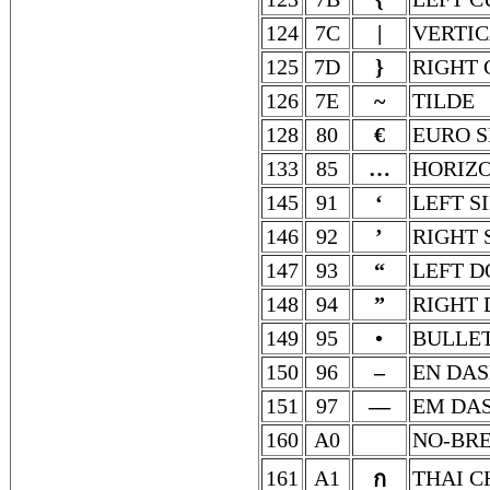
124
7C
|
VERTIC
125
7D
}
RIGHT 
126
7E
~
TILDE
128
80
€
EURO S
133
85
…
HORIZO
145
91
‘
LEFT S
146
92
’
RIGHT 
147
93
“
LEFT 
148
94
”
RIGHT
149
95
•
BULLE
150
96
–
EN DA
151
97
—
EM DA
160
A0
NO-BRE
161
A1
THAI C
ก