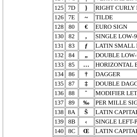
125
7D
}
RIGHT CURLY
126
7E
~
TILDE
128
80
€
EURO SIGN
130
82
‚
SINGLE LOW-
131
83
ƒ
LATIN SMALL 
132
84
„
DOUBLE LOW-
133
85
…
HORIZONTAL E
134
86
†
DAGGER
135
87
‡
DOUBLE DAG
136
88
ˆ
MODIFIER LE
137
89
‰
PER MILLE SI
138
8A
Š
LATIN CAPITA
139
8B
‹
SINGLE LEFT
140
8C
Œ
LATIN CAPITA