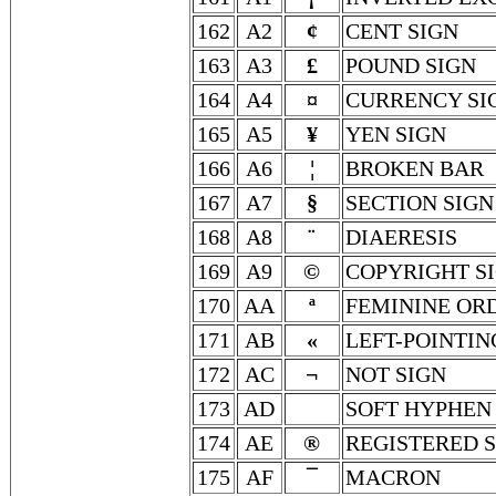
162
A2
¢
CENT SIGN
163
A3
£
POUND SIGN
164
A4
¤
CURRENCY SI
165
A5
¥
YEN SIGN
166
A6
¦
BROKEN BAR
167
A7
§
SECTION SIGN
168
A8
¨
DIAERESIS
169
A9
©
COPYRIGHT S
170
AA
ª
FEMININE OR
171
AB
«
LEFT-POINTI
172
AC
¬
NOT SIGN
173
AD
SOFT HYPHEN
174
AE
®
REGISTERED 
175
AF
¯
MACRON