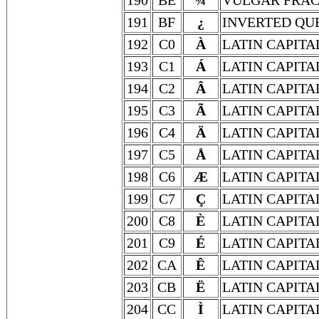
190
BE
¾
VULGAR FRAC
191
BF
¿
INVERTED QU
192
C0
À
LATIN CAPITA
193
C1
Á
LATIN CAPITA
194
C2
Â
LATIN CAPITA
195
C3
Ã
LATIN CAPITA
196
C4
Ä
LATIN CAPITA
197
C5
Å
LATIN CAPITA
198
C6
Æ
LATIN CAPITA
199
C7
Ç
LATIN CAPITA
200
C8
È
LATIN CAPITA
201
C9
É
LATIN CAPITA
202
CA
Ê
LATIN CAPITA
203
CB
Ë
LATIN CAPITA
204
CC
Ì
LATIN CAPITA