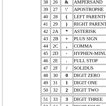
38
26
&
AMPERSAND
39
27
\'
APOSTROPHE
40
28
(
LEFT PARENTH
41
29
)
RIGHT PAREN
42
2A
*
ASTERISK
43
2B
+
PLUS SIGN
44
2C
,
COMMA
45
2D
-
HYPHEN-MIN
46
2E
.
FULL STOP
47
2F
/
SOLIDUS
48
30
0
DIGIT ZERO
49
31
1
DIGIT ONE
50
32
2
DIGIT TWO
51
33
3
DIGIT THREE