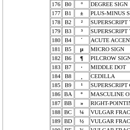
176
B0
°
DEGREE SIGN
177
B1
±
PLUS-MINUS S
178
B2
²
SUPERSCRIPT
179
B3
³
SUPERSCRIPT
180
B4
´
ACUTE ACCEN
181
B5
µ
MICRO SIGN
182
B6
¶
PILCROW SIG
183
B7
·
MIDDLE DOT
184
B8
¸
CEDILLA
185
B9
¹
SUPERSCRIPT
186
BA
º
MASCULINE O
187
BB
»
RIGHT-POINT
188
BC
¼
VULGAR FRAC
189
BD
½
VULGAR FRAC