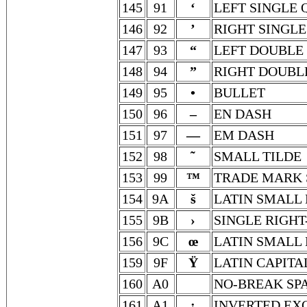
145
91
‘
LEFT SINGLE
146
92
’
RIGHT SINGL
147
93
“
LEFT DOUBLE
148
94
”
RIGHT DOUBL
149
95
•
BULLET
150
96
–
EN DASH
151
97
—
EM DASH
152
98
˜
SMALL TILDE
153
99
™
TRADE MARK 
154
9A
š
LATIN SMALL 
155
9B
›
SINGLE RIGH
156
9C
œ
LATIN SMALL 
159
9F
Ÿ
LATIN CAPITA
160
A0
NO-BREAK SP
161
A1
¡
INVERTED EX