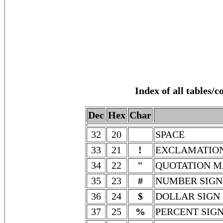
Index of all tables/
Dec
Hex
Char
32
20
SPACE
33
21
!
EXCLAMATIO
34
22
"
QUOTATION 
35
23
#
NUMBER SIGN
36
24
$
DOLLAR SIGN
37
25
%
PERCENT SIG