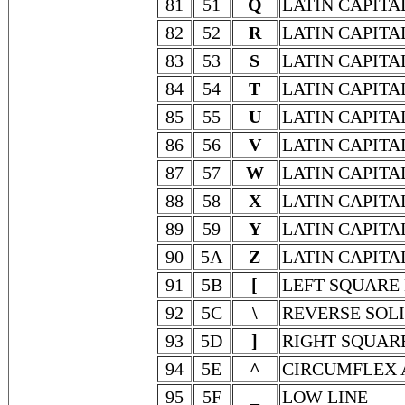
81
51
Q
LATIN CAPITA
82
52
R
LATIN CAPITA
83
53
S
LATIN CAPITA
84
54
T
LATIN CAPITA
85
55
U
LATIN CAPITA
86
56
V
LATIN CAPITA
87
57
W
LATIN CAPITA
88
58
X
LATIN CAPITA
89
59
Y
LATIN CAPITA
90
5A
Z
LATIN CAPITA
91
5B
[
LEFT SQUARE
92
5C
\
REVERSE SOL
93
5D
]
RIGHT SQUAR
94
5E
^
CIRCUMFLEX 
95
5F
_
LOW LINE