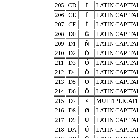
205
CD
Í
LATIN CAPITA
206
CE
Î
LATIN CAPITA
207
CF
Ï
LATIN CAPITA
208
D0
Ğ
LATIN CAPITA
209
D1
Ñ
LATIN CAPITA
210
D2
Ò
LATIN CAPITA
211
D3
Ó
LATIN CAPITA
212
D4
Ô
LATIN CAPITA
213
D5
Õ
LATIN CAPITA
214
D6
Ö
LATIN CAPITA
215
D7
×
MULTIPLICATI
216
D8
Ø
LATIN CAPITA
217
D9
Ù
LATIN CAPITA
218
DA
Ú
LATIN CAPITA