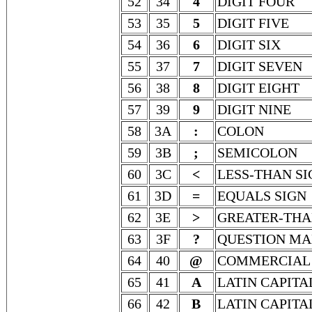
52
34
4
DIGIT FOUR
53
35
5
DIGIT FIVE
54
36
6
DIGIT SIX
55
37
7
DIGIT SEVEN
56
38
8
DIGIT EIGHT
57
39
9
DIGIT NINE
58
3A
:
COLON
59
3B
;
SEMICOLON
60
3C
<
LESS-THAN SI
61
3D
=
EQUALS SIGN
62
3E
>
GREATER-THA
63
3F
?
QUESTION M
64
40
@
COMMERCIAL 
65
41
A
LATIN CAPITA
66
42
B
LATIN CAPITA