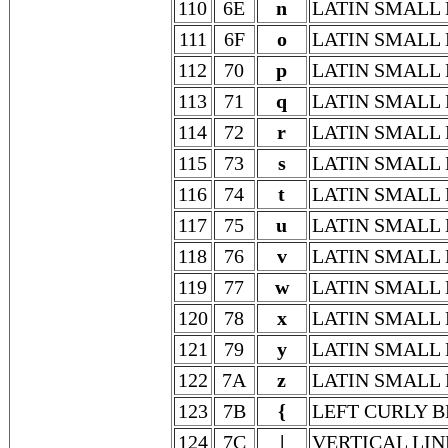
110
6E
n
LATIN SMALL 
111
6F
o
LATIN SMALL 
112
70
p
LATIN SMALL 
113
71
q
LATIN SMALL 
114
72
r
LATIN SMALL 
115
73
s
LATIN SMALL 
116
74
t
LATIN SMALL 
117
75
u
LATIN SMALL 
118
76
v
LATIN SMALL 
119
77
w
LATIN SMALL
120
78
x
LATIN SMALL 
121
79
y
LATIN SMALL 
122
7A
z
LATIN SMALL 
123
7B
{
LEFT CURLY 
124
7C
|
VERTICAL LIN